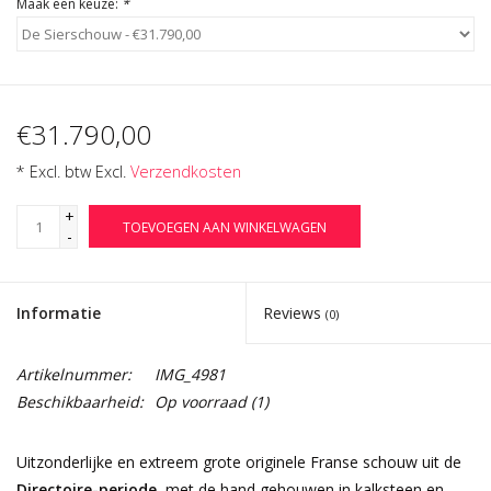
Maak een keuze:
*
€31.790,00
* Excl. btw Excl.
Verzendkosten
+
TOEVOEGEN AAN WINKELWAGEN
-
Informatie
Reviews
(0)
Artikelnummer:
IMG_4981
Beschikbaarheid:
Op voorraad
(1)
Uitzonderlijke en extreem grote originele Franse schouw uit de
Directoire-periode
, met de hand gehouwen in kalksteen en