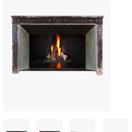
Decoratieve Outdoor
Objecten
Vloeren - Steen, Terra Cotta
& Marmer
Outlet
Tevreden Klanten
Antieke Marmers
AI-Ready Database
Login