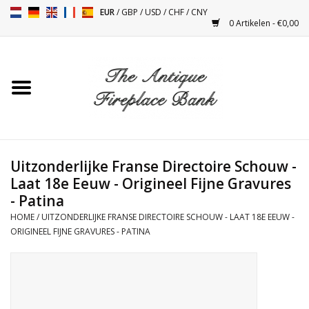
EUR
/
GBP
/
USD
/
CHF
/
CNY
0 Artikelen - €0,00
Home
Antieke Schouwen
Haard Installatie en Decor
Toebehoren
Uitzonderlijke Franse Directoire Schouw -
Laat 18e Eeuw - Origineel Fijne Gravures
- Patina
Kacheltjes
HOME
/
UITZONDERLIJKE FRANSE DIRECTOIRE SCHOUW - LAAT 18E EEUW -
ORIGINEEL FIJNE GRAVURES - PATINA
Tafels
Antiquiteiten en Vintage
Objecten