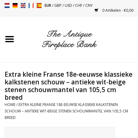
EUR
/
GBP
/
USD
/
CHF
/
CNY
0 Artikelen - €0,00
Home
Antieke Schouwen
Haard Installatie en Decor
Toebehoren
Extra kleine Franse 18e-eeuwse klassieke
kalkstenen schouw – antieke wit-beige
stenen schouwmantel van 105,5 cm
Kacheltjes
breed
HOME
/
EXTRA KLEINE FRANSE 18E-EEUWSE KLASSIEKE KALKSTENEN
Tafels
SCHOUW – ANTIEKE WIT-BEIGE STENEN SCHOUWMANTEL VAN 105,5 CM
BREED
Antiquiteiten en Vintage
Objecten