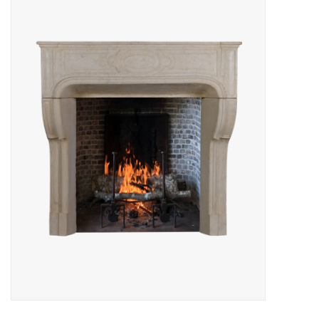
Decoratieve Outdoor
Objecten
Vloeren - Steen, Terra Cotta
& Marmer
Outlet
Tevreden Klanten
Antieke Marmers
AI-Ready Database
Login