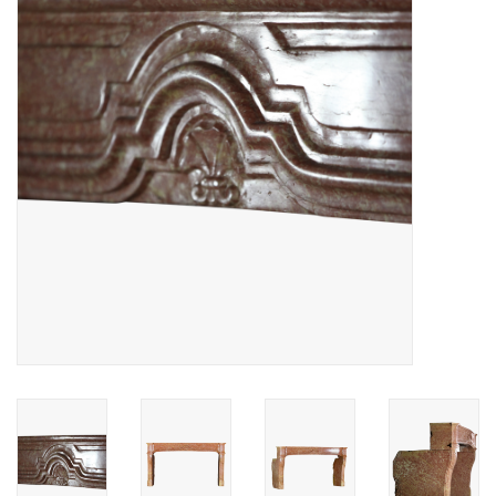
Decoratieve Outdoor
Objecten
Vloeren - Steen, Terra Cotta
& Marmer
Outlet
Tevreden Klanten
Antieke Marmers
AI-Ready Database
Login