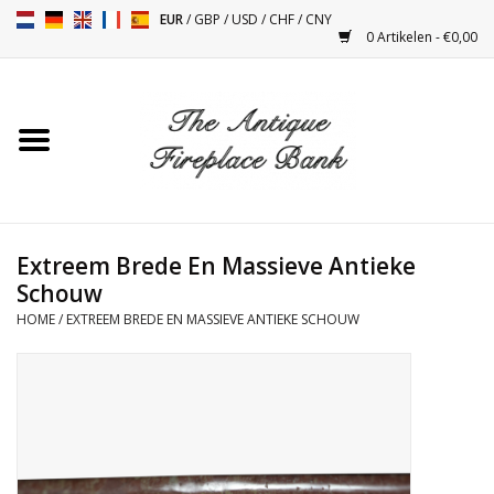
EUR
/
GBP
/
USD
/
CHF
/
CNY
0 Artikelen - €0,00
Home
Antieke Schouwen
Haard Installatie en Decor
Toebehoren
Extreem Brede En Massieve Antieke
Schouw
HOME
/
EXTREEM BREDE EN MASSIEVE ANTIEKE SCHOUW
Kacheltjes
Tafels
Antiquiteiten en Vintage
Objecten