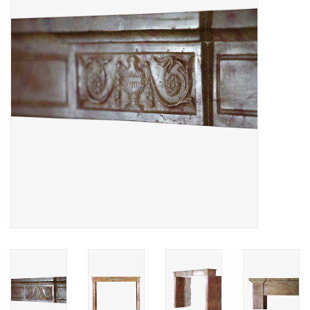
Decoratieve Outdoor
Objecten
Vloeren - Steen, Terra Cotta
& Marmer
Outlet
Tevreden Klanten
Antieke Marmers
AI-Ready Database
Login