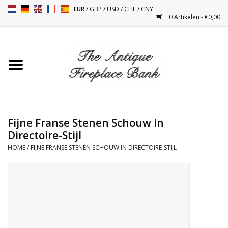
EUR
/
GBP
/
USD
/
CHF
/
CNY
0 Artikelen - €0,00
Home
Antieke Schouwen
Haard Installatie en Decor
Toebehoren
Fijne Franse Stenen Schouw In
Directoire-Stijl
HOME
/
FIJNE FRANSE STENEN SCHOUW IN DIRECTOIRE-STIJL
Kacheltjes
Tafels
Antiquiteiten en Vintage
Objecten