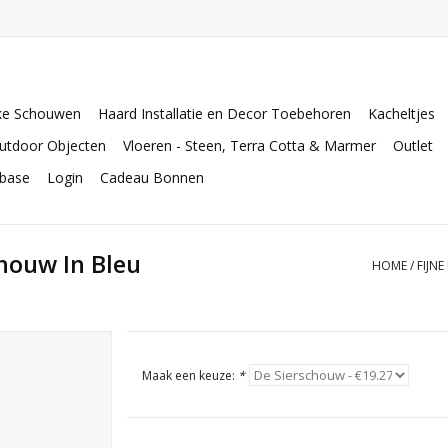
ke Schouwen
Haard Installatie en Decor Toebehoren
Kacheltjes
utdoor Objecten
Vloeren - Steen, Terra Cotta & Marmer
Outlet
abase
Login
Cadeau Bonnen
chouw In Bleu
HOME
/
FIJN
Maak een keuze:
*