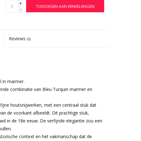
+
TOEVOEGEN AAN WINKELWAGEN
-
Reviews
(0)
 in marmer.
fende combinatie van Bleu Turquin marmer en
fijne houtsnijwerken, met een centraal stuk dat
an de voorkant afbeeldt. Dit prachtige stuk,
d in de 18e eeuw. De verfijnde elegantie zou een
ullen.
storische context en het vakmanschap dat de