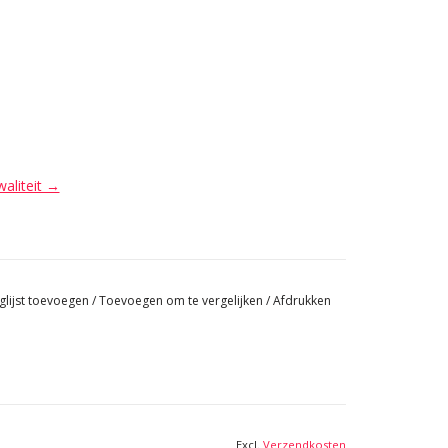
waliteit →
glijst toevoegen
/
Toevoegen om te vergelijken
/
Afdrukken
Excl.
Verzendkosten