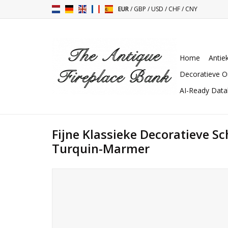
EUR
/
GBP
/
USD
/
CHF
/
CNY
Home
Antie
Decoratieve O
AI-Ready Dat
Fijne Klassieke Decoratieve S
Turquin-Marmer