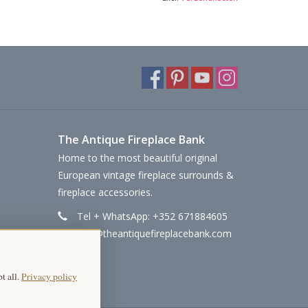
The Antique Fireplace Bank
Home to the most beautiful original
European vintage fireplace surrounds &
fireplace accessories.
Tel + WhatsApp: +352 671884605
info@theantiquefireplacebank.com
t all.
Privacy policy