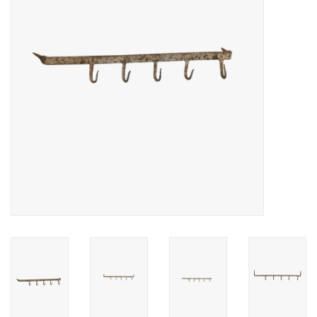
Decoratieve Outdoor
Objecten
Vloeren - Steen, Terra Cotta
& Marmer
Outlet
Tevreden Klanten
Antieke Marmers
AI-Ready Database
Login