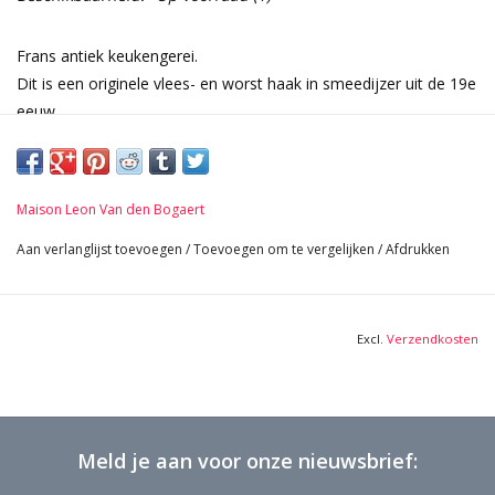
Frans antiek keukengerei.
Dit is een originele vlees- en worst haak in smeedijzer uit de 19e
eeuw.
Meestal gebruikt om vlees te roken in de keuken schouw.
Het kan ook als sleutelhouder worden gebruikt.
Afmetingen:
Maison Leon Van den Bogaert
48 cm Breedte 18,90 Inch
5,5 cm Hoogte 2,17 Inch
Aan verlanglijst toevoegen
/
Toevoegen om te vergelijken
/
Afdrukken
9 cm Diepte 3,54 Inch
0,464 Kg
Excl.
Verzendkosten
Meld je aan voor onze nieuwsbrief: