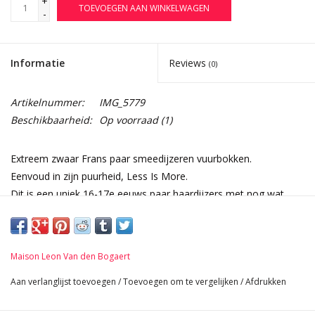
+
TOEVOEGEN AAN WINKELWAGEN
-
Informatie
Reviews
(0)
Artikelnummer:
IMG_5779
Beschikbaarheid:
Op voorraad
(1)
Extreem zwaar Frans paar smeedijzeren vuurbokken.
Eenvoud in zijn puurheid, Less Is More.
Dit is een uniek 16-17e eeuws paar haardijzers met nog wat
oude patina/verf die kan worden verwijderd.
Afmetingen:
42 cm Hoogte 16,54 Inch
Maison Leon Van den Bogaert
44 cm Breedte per stuk 17,32 Inch
63 cm Lengte 24,80 Inch
Aan verlanglijst toevoegen
/
Toevoegen om te vergelijken
/
Afdrukken
44,2 K g