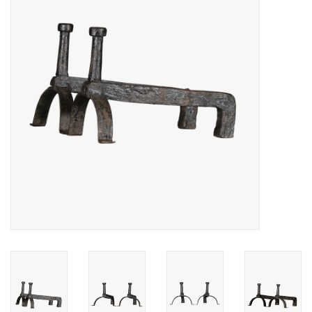
Decoratieve Outdoor
Objecten
Vloeren - Steen, Terra Cotta
& Marmer
Outlet
Tevreden Klanten
Antieke Marmers
AI-Ready Database
Login