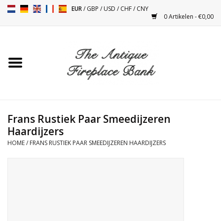
EUR
/
GBP
/
USD
/
CHF
/
CNY
0 Artikelen - €0,00
Home
Antieke Schouwen
Haard Installatie en Decor
Toebehoren
Frans Rustiek Paar Smeedijzeren
Haardijzers
HOME
/
FRANS RUSTIEK PAAR SMEEDIJZEREN HAARDIJZERS
Kacheltjes
Tafels
Antiquiteiten en Vintage
Objecten