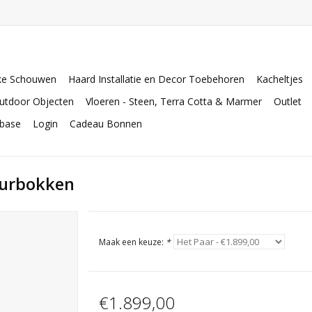
ke Schouwen
Haard Installatie en Decor Toebehoren
Kacheltjes
utdoor Objecten
Vloeren - Steen, Terra Cotta & Marmer
Outlet
abase
Login
Cadeau Bonnen
uurbokken
Maak een keuze:
*
€1.899,00