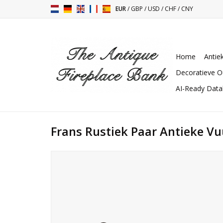
EUR
/
GBP
/
USD
/
CHF
/
CNY
Home
Antie
Decoratieve O
AI-Ready Dat
Frans Rustiek Paar Antieke V