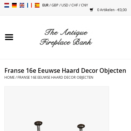
EUR
/
GBP
/
USD
/
CHF
/
CNY
0 Artikelen - €0,00
Home
Antieke Schouwen
Haard Installatie en Decor
Toebehoren
Franse 16e Eeuwse Haard Decor Objecten
HOME
/
FRANSE 16E EEUWSE HAARD DECOR OBJECTEN
Kacheltjes
Tafels
Antiquiteiten en Vintage
Objecten