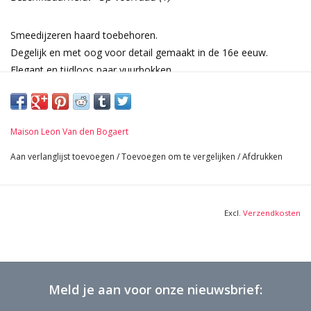
Smeedijzeren haard toebehoren.
Degelijk en met oog voor detail gemaakt in de 16e eeuw.
Elegant en tijdloos paar vuurbokken.
Afmetingen:
65 cm Hoogte 25,59 Inch
28 cm Breedte per stuk 11,02 Inch
Maison Leon Van den Bogaert
72 cm Lengte 28,35 Inch
12,6 Kg
Aan verlanglijst toevoegen
/
Toevoegen om te vergelijken
/
Afdrukken
Excl.
Verzendkosten
Meld je aan voor onze nieuwsbrief: