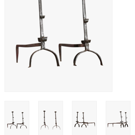
Decoratieve Outdoor
Objecten
Vloeren - Steen, Terra Cotta
& Marmer
Outlet
Tevreden Klanten
Antieke Marmers
AI-Ready Database
Login