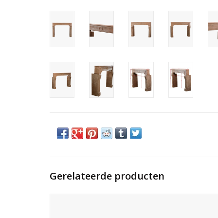
Gerelateerde producten
Antieke schouw uit de stad Beaune, in uitstekende staat.
TOEVOEGEN AAN WINKELWAGEN