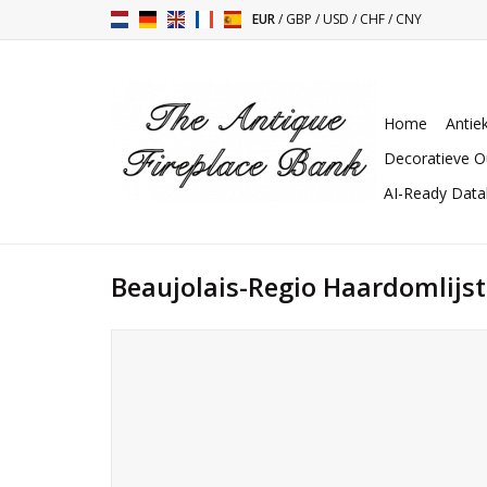
EUR
/
GBP
/
USD
/
CHF
/
CNY
Home
Antie
Decoratieve O
AI-Ready Dat
Beaujolais-Regio Haardomlijs