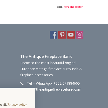
Excl.
Verzendkosten
The Antique Fireplace Bank
Home to the most beautiful original
European vintage fireplace surrounds &
fireplace accessories.
Tel + WhatsApp: +352 671884605
info@theantiquefireplacebank.com
t all.
Privacy policy