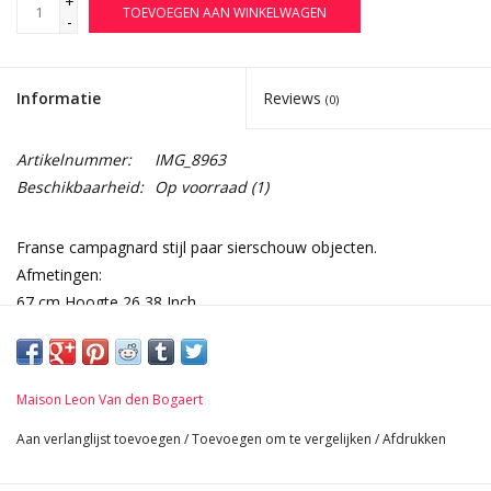
+
TOEVOEGEN AAN WINKELWAGEN
-
Informatie
Reviews
(0)
Artikelnummer:
IMG_8963
Beschikbaarheid:
Op voorraad
(1)
Franse campagnard stijl paar sierschouw objecten.
Afmetingen:
67 cm Hoogte 26,38 Inch
28 cm Breedte per stuk 11,02 Inch
51 cm Lengte 20,08 Inch
12,8 Kg
Maison Leon Van den Bogaert
Aan verlanglijst toevoegen
/
Toevoegen om te vergelijken
/
Afdrukken