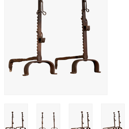
Decoratieve Outdoor
Objecten
Vloeren - Steen, Terra Cotta
& Marmer
Outlet
Tevreden Klanten
Antieke Marmers
AI-Ready Database
Login