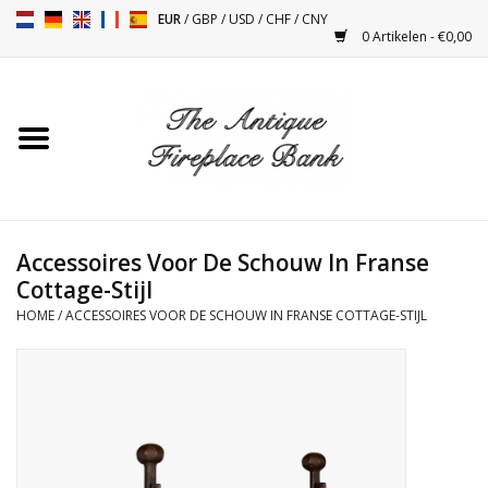
EUR
/
GBP
/
USD
/
CHF
/
CNY
0 Artikelen - €0,00
Home
Antieke Schouwen
Haard Installatie en Decor
Toebehoren
Accessoires Voor De Schouw In Franse
Cottage-Stijl
HOME
/
ACCESSOIRES VOOR DE SCHOUW IN FRANSE COTTAGE-STIJL
Kacheltjes
Tafels
Antiquiteiten en Vintage
Objecten