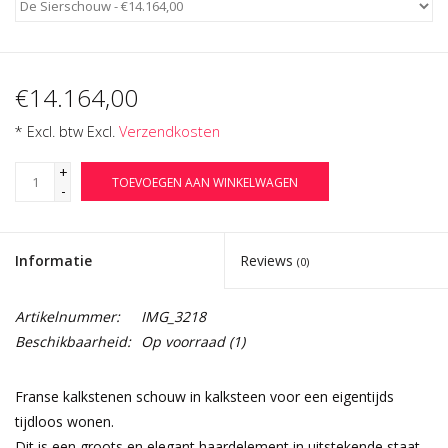
€14.164,00
* Excl. btw Excl.
Verzendkosten
+
TOEVOEGEN AAN WINKELWAGEN
-
Informatie
Reviews
(0)
Artikelnummer:
IMG_3218
Beschikbaarheid:
Op voorraad
(1)
Franse kalkstenen schouw in kalksteen voor een eigentijds
tijdloos wonen.
Dit is een groots en elegant haardelement in uitstekende staat.