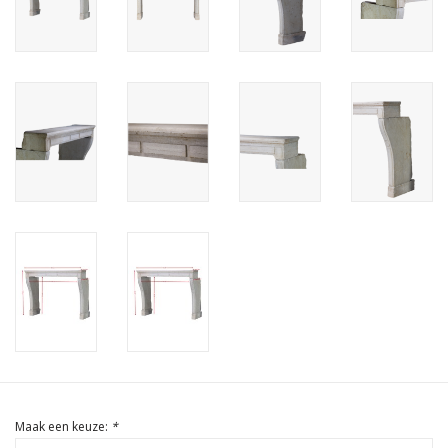
Cadeau Bonnen
Maak een keuze:
*