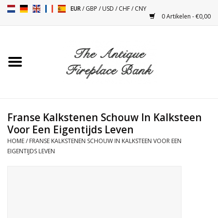
EUR
/
GBP
/
USD
/
CHF
/
CNY
0 Artikelen - €0,00
Home
Antieke Schouwen
Haard Installatie en Decor
Toebehoren
Franse Kalkstenen Schouw In Kalksteen
Voor Een Eigentijds Leven
HOME
/
FRANSE KALKSTENEN SCHOUW IN KALKSTEEN VOOR EEN
Kacheltjes
EIGENTIJDS LEVEN
Tafels
Antiquiteiten en Vintage
Objecten