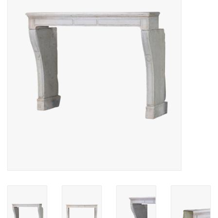
Decoratieve Outdoor
Objecten
Vloeren - Steen, Terra Cotta
& Marmer
Outlet
Tevreden Klanten
Antieke Marmers
AI-Ready Database
Login