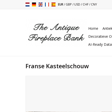
EUR
/
GBP
/
USD
/
CHF
/
CNY
Home
Antie
Decoratieve O
AI-Ready Dat
Franse Kasteelschouw