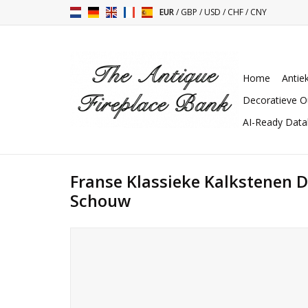
EUR
/
GBP
/
USD
/
CHF
/
CNY
Home
Antie
Decoratieve O
AI-Ready Dat
Franse Klassieke Kalkstenen D
Schouw