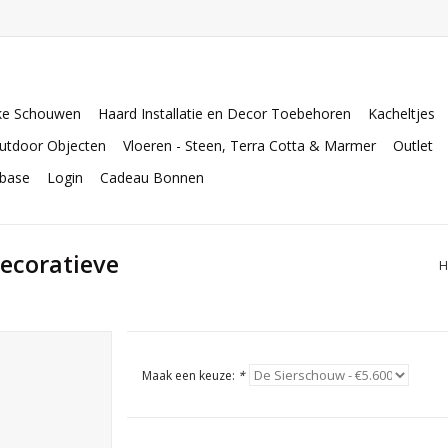
ke Schouwen
Haard Installatie en Decor Toebehoren
Kacheltjes
utdoor Objecten
Vloeren - Steen, Terra Cotta & Marmer
Outlet
abase
Login
Cadeau Bonnen
ecoratieve
H
Maak een keuze:
*