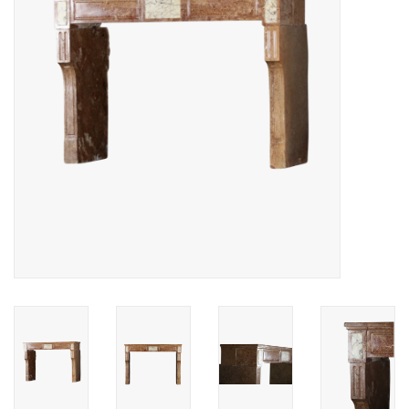
Decoratieve Outdoor
Objecten
Vloeren - Steen, Terra Cotta
& Marmer
Outlet
Tevreden Klanten
Antieke Marmers
AI-Ready Database
Login