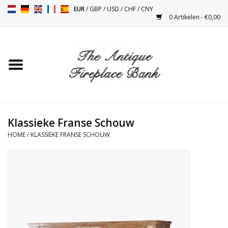
EUR
/
GBP
/
USD
/
CHF
/
CNY
0 Artikelen - €0,00
Home
Antieke Schouwen
Haard Installatie en Decor
Toebehoren
Klassieke Franse Schouw
HOME
/
KLASSIEKE FRANSE SCHOUW
Kacheltjes
Tafels
Antiquiteiten en Vintage
Objecten