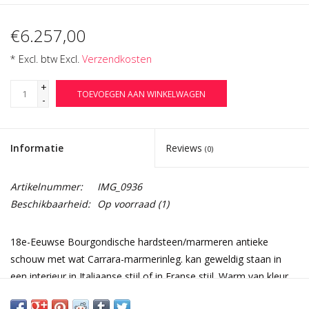
€6.257,00
* Excl. btw Excl.
Verzendkosten
+
TOEVOEGEN AAN WINKELWAGEN
-
Informatie
Reviews
(0)
Artikelnummer:
IMG_0936
Beschikbaarheid:
Op voorraad
(1)
18e-Eeuwse Bourgondische hardsteen/marmeren antieke
schouw met wat Carrara-marmerinleg. kan geweldig staan in
een interieur in Italiaanse stijl of in Franse stijl. Warm van kleur
en ongebruikelijk gezellig.