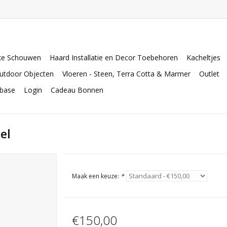
ke Schouwen
Haard Installatie en Decor Toebehoren
Kacheltjes
utdoor Objecten
Vloeren - Steen, Terra Cotta & Marmer
Outlet
abase
Login
Cadeau Bonnen
el
Maak een keuze:
*
€150,00