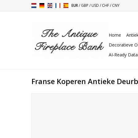
EUR
/
GBP
/
USD
/
CHF
/
CNY
Home
Antie
Decoratieve O
AI-Ready Dat
Franse Koperen Antieke Deurb