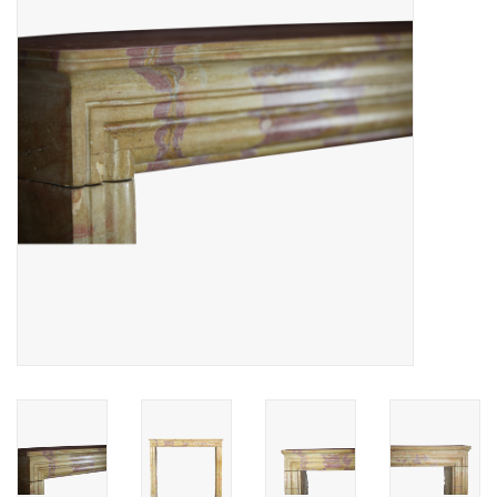
Decoratieve Outdoor
Objecten
Vloeren - Steen, Terra Cotta
& Marmer
Outlet
Tevreden Klanten
Antieke Marmers
AI-Ready Database
Login