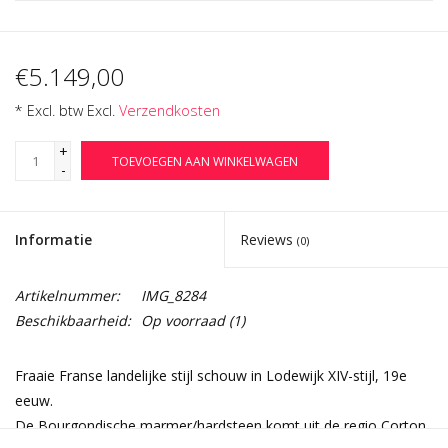
€5.149,00
* Excl. btw Excl.
Verzendkosten
+
TOEVOEGEN AAN WINKELWAGEN
-
Informatie
Reviews
(0)
Artikelnummer:
IMG_8284
Beschikbaarheid:
Op voorraad
(1)
Fraaie Franse landelijke stijl schouw in Lodewijk XIV-stijl, 19e
eeuw.
De Bourgondische marmer/hardsteen komt uit de regio Corton.