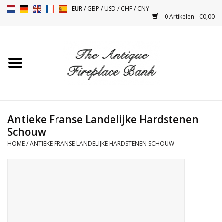
EUR
/
GBP
/
USD
/
CHF
/
CNY
0 Artikelen - €0,00
Home
Antieke Schouwen
Haard Installatie en Decor
Toebehoren
Antieke Franse Landelijke Hardstenen
Schouw
HOME
/
ANTIEKE FRANSE LANDELIJKE HARDSTENEN SCHOUW
Kacheltjes
Tafels
Antiquiteiten en Vintage
Objecten