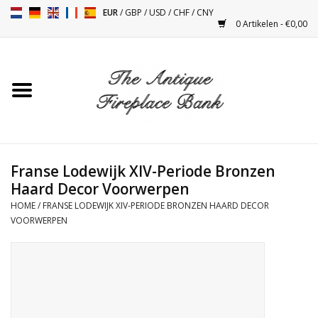
EUR
/
GBP
/
USD
/
CHF
/
CNY
0 Artikelen - €0,00
Home
Antieke Schouwen
Haard Installatie en Decor
Toebehoren
Franse Lodewijk XIV-Periode Bronzen
Haard Decor Voorwerpen
HOME
/
FRANSE LODEWIJK XIV-PERIODE BRONZEN HAARD DECOR
Kacheltjes
VOORWERPEN
Tafels
Antiquiteiten en Vintage
Objecten