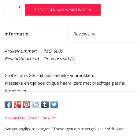
+
TOEVOEGEN AAN WINKELWAGEN
-
Informatie
Reviews
(0)
Artikelnummer:
IMG_6609
Beschikbaarheid:
Op voorraad
(1)
Grote Louis XIV stijl paar antieke vuurbokken.
Klassieke en tijdloos chique haardijzers met prachtige patina.
Afmetingen:
23 cm Hoogte 9,06 Inch
11 cm Breedte per stuk 4,33 Inch
41 cm Lengte 16,14 Inch
Maison Leon Van den Bogaert
5,2 Kg
Aan verlanglijst toevoegen
/
Toevoegen om te vergelijken
/
Afdrukken