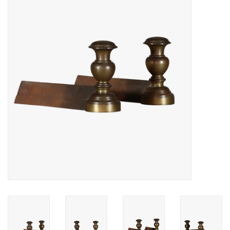
Decoratieve Outdoor
Objecten
Vloeren - Steen, Terra Cotta
& Marmer
Outlet
Tevreden Klanten
Antieke Marmers
AI-Ready Database
Login