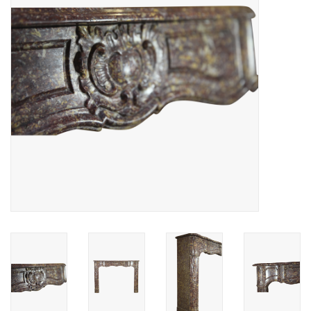
Decoratieve Outdoor
Objecten
Vloeren - Steen, Terra Cotta
& Marmer
Outlet
Tevreden Klanten
Antieke Marmers
AI-Ready Database
Login