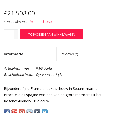
€21.508,00
* Excl. btw Excl.
Verzendkosten
+
TOEVOEGEN AAN WINKELWAGEN
-
Informatie
Reviews
(0)
Artikelnummer:
IMG_7348
Beschikbaarheid:
Op voorraad
(1)
Bijzondere fijne Franse antieke schouw in Spaans marmer.
Brocatelle d'Espagne was een van de grote marmers uit het
Régence-tijdperk, 18e eeuw.
Het fronton is in arbalette-design.