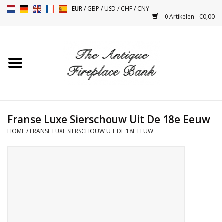
EUR
/
GBP
/
USD
/
CHF
/
CNY
0 Artikelen - €0,00
Home
Antieke Schouwen
Haard Installatie en Decor
Toebehoren
Franse Luxe Sierschouw Uit De 18e Eeuw
HOME
/
FRANSE LUXE SIERSCHOUW UIT DE 18E EEUW
Kacheltjes
Tafels
Antiquiteiten en Vintage
Objecten