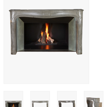
Decoratieve Outdoor
Objecten
Vloeren - Steen, Terra Cotta
& Marmer
Outlet
Tevreden Klanten
Antieke Marmers
AI-Ready Database
Login