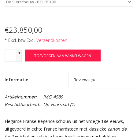
€23.850,00
* Excl. btw Excl.
Verzendkosten
+
TOEVOEGEN AAN WINKELWAGEN
-
Informatie
Reviews
(0)
Artikelnummer:
IMG_4589
Beschikbaarheid:
Op voorraad
(1)
Elegante Franse Régence schouw uit het vroege 18e-eeuws,
uitgevoerd in echte Franse hardsteen met klassieke
canon de
fusil
grijstint en subtiele brons/oud-groene mastiek kleur