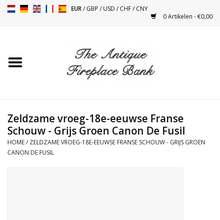
EUR
/
GBP
/
USD
/
CHF
/
CNY
0 Artikelen - €0,00
Home
Antieke Schouwen
Haard Installatie en Decor
Toebehoren
Zeldzame vroeg-18e-eeuwse Franse
Schouw - Grijs Groen Canon De Fusil
HOME
/
ZELDZAME VROEG-18E-EEUWSE FRANSE SCHOUW - GRIJS GROEN
Kacheltjes
CANON DE FUSIL
Tafels
Antiquiteiten en Vintage
Objecten