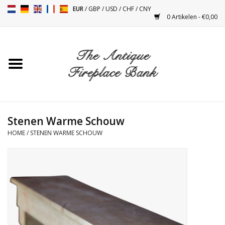
EUR
/
GBP
/
USD
/
CHF
/
CNY
0 Artikelen - €0,00
Home
Antieke Schouwen
Haard Installatie en Decor
Toebehoren
Stenen Warme Schouw
HOME
/
STENEN WARME SCHOUW
Kacheltjes
Tafels
Antiquiteiten en Vintage
Objecten