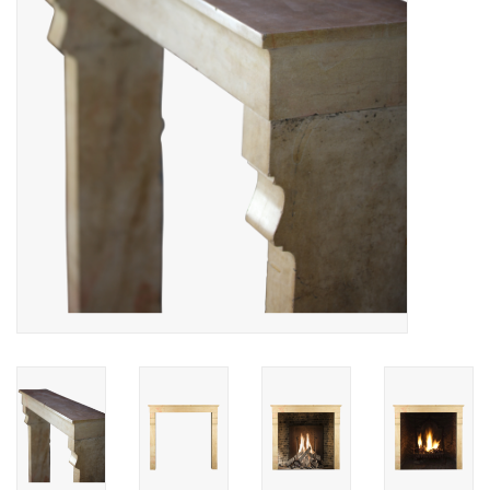
Decoratieve Outdoor
Objecten
Vloeren - Steen, Terra Cotta
& Marmer
Outlet
Tevreden Klanten
Antieke Marmers
AI-Ready Database
Login