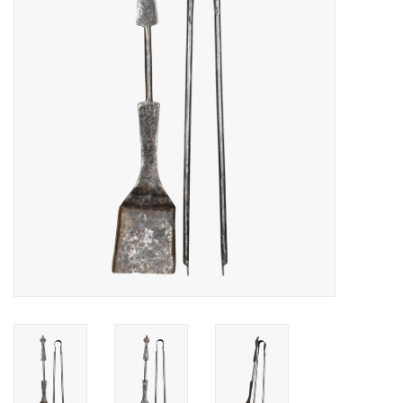
Decoratieve Outdoor
Objecten
Vloeren - Steen, Terra Cotta
& Marmer
Outlet
Tevreden Klanten
Antieke Marmers
AI-Ready Database
Login