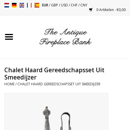
EUR
/
GBP
/
USD
/
CHF
/
CNY
0 Artikelen - €0,00
Home
Antieke Schouwen
Haard Installatie en Decor
Toebehoren
Chalet Haard Gereedschapsset Uit
Smeedijzer
HOME
/
CHALET HAARD GEREEDSCHAPSSET UIT SMEEDIJZER
Kacheltjes
Tafels
Antiquiteiten en Vintage
Objecten