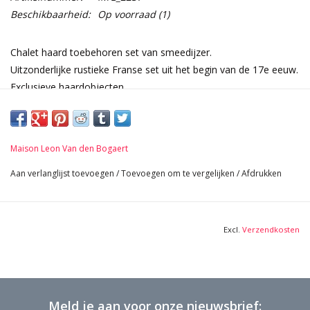
Beschikbaarheid:
Op voorraad
(1)
Chalet haard toebehoren set van smeedijzer.
Uitzonderlijke rustieke Franse set uit het begin van de 17e eeuw.
Exclusieve haardobjecten.
Afmetingen:
66 cm Hoogte 25,98 Inch
2,15 Kg
Maison Leon Van den Bogaert
Aan verlanglijst toevoegen
/
Toevoegen om te vergelijken
/
Afdrukken
Excl.
Verzendkosten
Meld je aan voor onze nieuwsbrief: