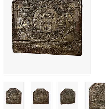
Decoratieve Outdoor
Objecten
Vloeren - Steen, Terra Cotta
& Marmer
Outlet
Tevreden Klanten
Antieke Marmers
AI-Ready Database
Login