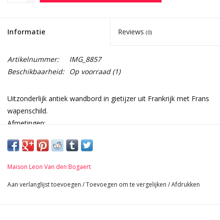
Informatie
Reviews
(0)
Artikelnummer:
IMG_8857
Beschikbaarheid:
Op voorraad
(1)
Uitzonderlijk antiek wandbord in gietijzer uit Frankrijk met Frans
wapenschild.
Afmetingen:
88 cm Breedte 34,65 Inch
86 cm Hoogte 33,86 Inch
4 cm Dikte 1,57 Inch
Maison Leon Van den Bogaert
Aan verlanglijst toevoegen
/
Toevoegen om te vergelijken
/
Afdrukken