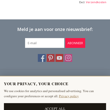
Excl.
Verzendkosten
Meld je aan voor onze nieuwsbrief:
ABONNEER
Klantenservice
YOUR PRIVACY, YOUR CHOICE
Producten
We use cookies for analytics and personalised advertising. You can
configure your preferences or accept all.
Privacy policy
Mijn account
The Antique Fireplace Bank
ACCEPT ALL