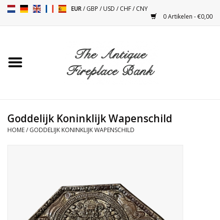
EUR
/
GBP
/
USD
/
CHF
/
CNY
0 Artikelen - €0,00
Home
Antieke Schouwen
Haard Installatie en Decor
Toebehoren
Goddelijk Koninklijk Wapenschild
HOME
/
GODDELIJK KONINKLIJK WAPENSCHILD
Kacheltjes
Tafels
Antiquiteiten en Vintage
Objecten