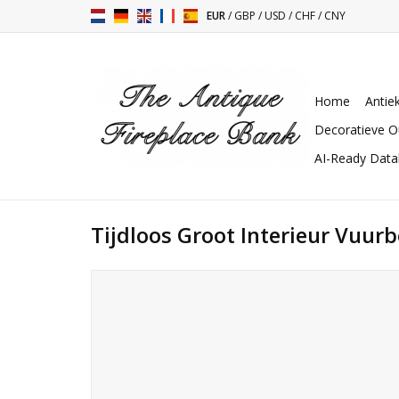
EUR
/
GBP
/
USD
/
CHF
/
CNY
Home
Antie
Decoratieve O
AI-Ready Dat
Tijdloos Groot Interieur Vuur