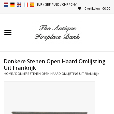
EUR
/
GBP
/
USD
/
CHF
/
CNY
0 Artikelen - €0,00
Home
Antieke Schouwen
Haard Installatie en Decor
Toebehoren
Donkere Stenen Open Haard Omlijsting
Uit Frankrijk
HOME
/
DONKERE STENEN OPEN HAARD OMLIJSTING UIT FRANKRIJK
Kacheltjes
Tafels
Antiquiteiten en Vintage
Objecten