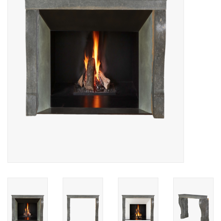
Decoratieve Outdoor
Objecten
Vloeren - Steen, Terra Cotta
& Marmer
Outlet
Tevreden Klanten
Antieke Marmers
AI-Ready Database
Login