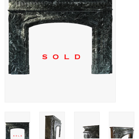
Decoratieve Outdoor
Objecten
Vloeren - Steen, Terra Cotta
& Marmer
Outlet
Tevreden Klanten
Antieke Marmers
AI-Ready Database
Login