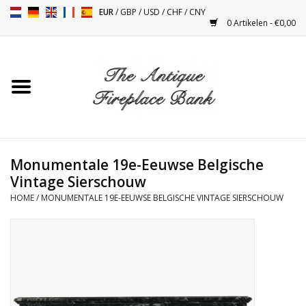
EUR
/
GBP
/
USD
/
CHF
/
CNY
0 Artikelen - €0,00
Home
Antieke Schouwen
Haard Installatie en Decor
Toebehoren
Monumentale 19e-Eeuwse Belgische
Vintage Sierschouw
HOME
/
MONUMENTALE 19E-EEUWSE BELGISCHE VINTAGE SIERSCHOUW
Kacheltjes
Tafels
Antiquiteiten en Vintage
Objecten