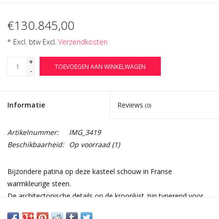
€130.845,00
* Excl. btw Excl.
Verzendkosten
+
TOEVOEGEN AAN WINKELWAGEN
-
Informatie
Reviews
(0)
Artikelnummer:
IMG_3419
Beschikbaarheid:
Op voorraad
(1)
Bijzondere patina op deze kasteel schouw in Franse
warmkleurige steen.
De architectonische details op de kroonlijst zijn typerend voor
feodale schoorsteenstukken uit de 16e eeuw.