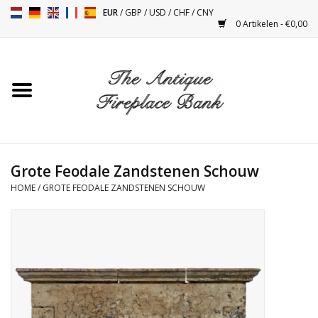
EUR
/
GBP
/
USD
/
CHF
/
CNY
0 Artikelen - €0,00
Home
Antieke Schouwen
Haard Installatie en Decor
Toebehoren
Grote Feodale Zandstenen Schouw
HOME
/
GROTE FEODALE ZANDSTENEN SCHOUW
Kacheltjes
Tafels
Antiquiteiten en Vintage
Objecten