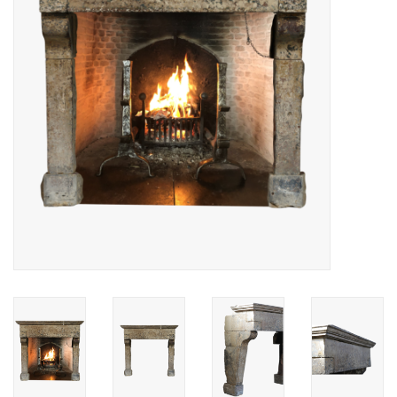
Decoratieve Outdoor
Objecten
Vloeren - Steen, Terra Cotta
& Marmer
Outlet
Tevreden Klanten
Antieke Marmers
AI-Ready Database
Login