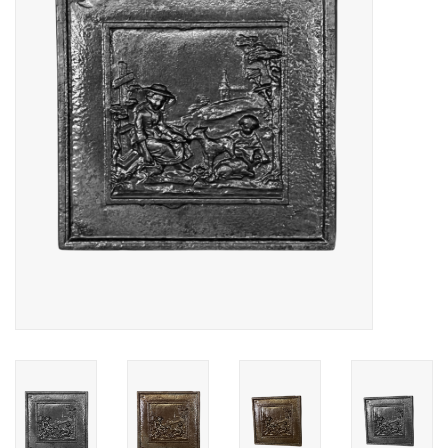
Decoratieve Outdoor
Objecten
Vloeren - Steen, Terra Cotta
& Marmer
Outlet
Tevreden Klanten
Antieke Marmers
AI-Ready Database
Login