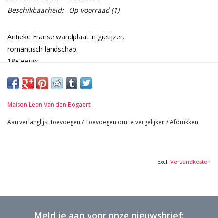
Beschikbaarheid:
Op voorraad
(1)
Antieke Franse wandplaat in gietijzer.
romantisch landschap.
18e eeuw.
Afmetingen:
56 cm Breedte 22,05 Inch
55 cm Hoogte 21,65 Inch
Maison Leon Van den Bogaert
2,5 cm Dikte 0,98 Inch
35,6 Kg
Aan verlanglijst toevoegen
/
Toevoegen om te vergelijken
/
Afdrukken
Excl.
Verzendkosten
Meld je aan voor onze nieuwsbrief: