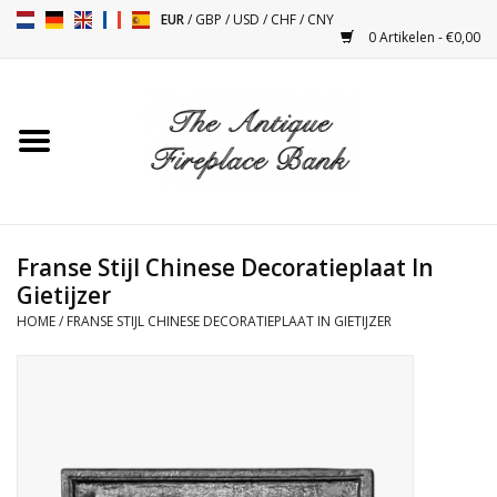
EUR
/
GBP
/
USD
/
CHF
/
CNY
0 Artikelen - €0,00
Home
Antieke Schouwen
Haard Installatie en Decor
Toebehoren
Franse Stijl Chinese Decoratieplaat In
Gietijzer
HOME
/
FRANSE STIJL CHINESE DECORATIEPLAAT IN GIETIJZER
Kacheltjes
Tafels
Antiquiteiten en Vintage
Objecten