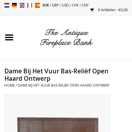
EUR
/
GBP
/
USD
/
CHF
/
CNY
0 Artikelen - €0,00
Home
Antieke Schouwen
Haard Installatie en Decor
Toebehoren
Dame Bij Het Vuur Bas-Reliëf Open
Haard Ontwerp
HOME
/
DAME BIJ HET VUUR BAS-RELIËF OPEN HAARD ONTWERP
Kacheltjes
Tafels
Antiquiteiten en Vintage
Objecten