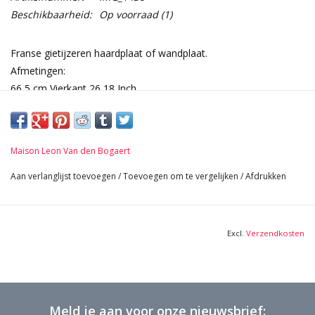
Beschikbaarheid:
Op voorraad
(1)
Franse gietijzeren haardplaat of wandplaat.
Afmetingen:
66,5 cm Vierkant 26,18 Inch
1 cm Dik 0,39 Inch
37 Kg
Maison Leon Van den Bogaert
Aan verlanglijst toevoegen
/
Toevoegen om te vergelijken
/
Afdrukken
Excl.
Verzendkosten
Meld je aan voor onze nieuwsbrief: