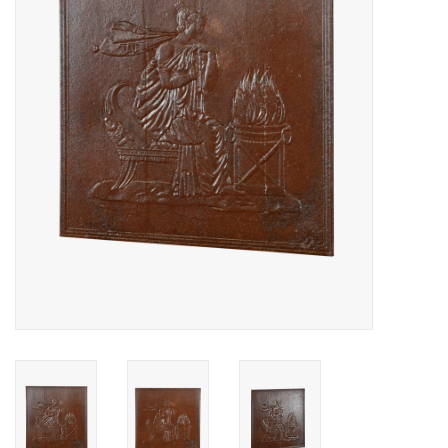
Decoratieve Outdoor
Objecten
Vloeren - Steen, Terra Cotta
& Marmer
Outlet
Tevreden Klanten
Antieke Marmers
AI-Ready Database
Login