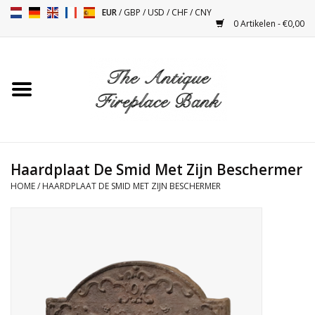
EUR
/
GBP
/
USD
/
CHF
/
CNY
0 Artikelen - €0,00
Home
Antieke Schouwen
Haard Installatie en Decor
Toebehoren
Haardplaat De Smid Met Zijn Beschermer
HOME
/
HAARDPLAAT DE SMID MET ZIJN BESCHERMER
Kacheltjes
Tafels
Antiquiteiten en Vintage
Objecten