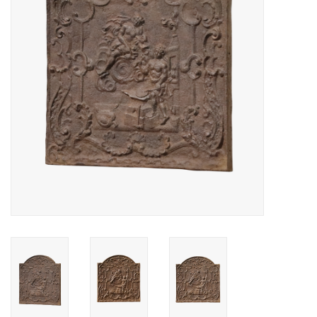
Decoratieve Outdoor
Objecten
Vloeren - Steen, Terra Cotta
& Marmer
Outlet
Tevreden Klanten
Antieke Marmers
AI-Ready Database
Login