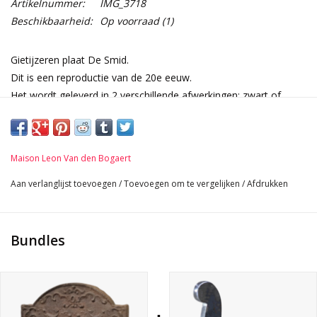
Artikelnummer:
IMG_3718
Beschikbaarheid:
Op voorraad
(1)
Gietijzeren plaat De Smid.
Dit is een reproductie van de 20e eeuw.
Het wordt geleverd in 2 verschillende afwerkingen: zwart of
geoxideerd en geboend.
Afmetingen:
63 cm Breedte 24,80 Inch
Maison Leon Van den Bogaert
67 cm Hoogte 26,38 Inch
2,5 cm Dikte 0,98 Inch
Aan verlanglijst toevoegen
/
Toevoegen om te vergelijken
/
Afdrukken
48 Kg
Bundles