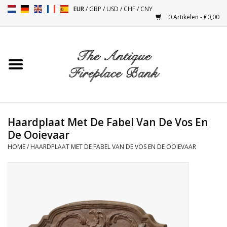
EUR
/
GBP
/
USD
/
CHF
/
CNY
0 Artikelen - €0,00
Home
Antieke Schouwen
Haard Installatie en Decor
Toebehoren
Haardplaat Met De Fabel Van De Vos En
De Ooievaar
HOME
/
HAARDPLAAT MET DE FABEL VAN DE VOS EN DE OOIEVAAR
Kacheltjes
Tafels
Antiquiteiten en Vintage
Objecten