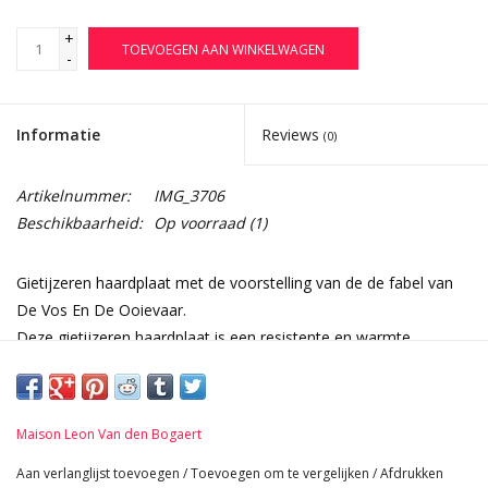
+
TOEVOEGEN AAN WINKELWAGEN
-
Informatie
Reviews
(0)
Artikelnummer:
IMG_3706
Beschikbaarheid:
Op voorraad
(1)
Gietijzeren haardplaat met de voorstelling van de de fabel van
De Vos En De Ooievaar.
Deze gietijzeren haardplaat is een resistente en warmte
weerkaatsende reproductie van de 20e eeuw.
Het wordt geleverd in 2 verschillende afwerkingen: zwart of
geoxideerd en geboend.
Maison Leon Van den Bogaert
Afmetingen:
70 cm Breedte 27,56 Inch
Aan verlanglijst toevoegen
/
Toevoegen om te vergelijken
/
Afdrukken