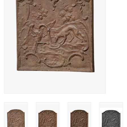
Decoratieve Outdoor
Objecten
Vloeren - Steen, Terra Cotta
& Marmer
Outlet
Tevreden Klanten
Antieke Marmers
AI-Ready Database
Login