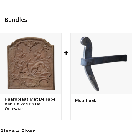
71 cm Hoogte 27,95 Inch
3 cm Dikte 1,18 Inch
66 Kg
Bundles
Haardplaat Met De Fabel
Muurhaak
Van De Vos En De
Ooievaar
Plate + Fixer