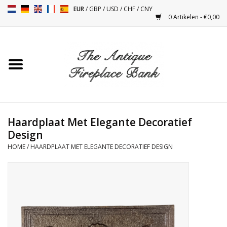
EUR
/
GBP
/
USD
/
CHF
/
CNY
0 Artikelen - €0,00
Home
Antieke Schouwen
Haard Installatie en Decor
Toebehoren
Haardplaat Met Elegante Decoratief
Design
HOME
/
HAARDPLAAT MET ELEGANTE DECORATIEF DESIGN
Kacheltjes
Tafels
Antiquiteiten en Vintage
Objecten