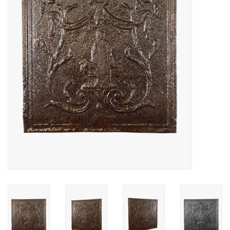
Decoratieve Outdoor
Objecten
Vloeren - Steen, Terra Cotta
& Marmer
Outlet
Tevreden Klanten
Antieke Marmers
AI-Ready Database
Login