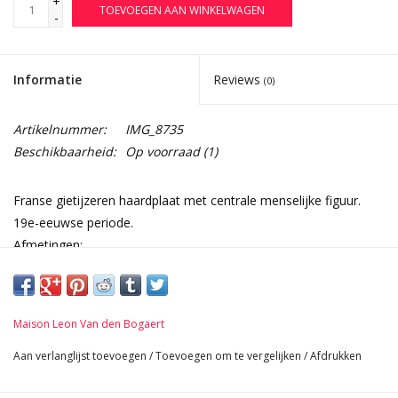
+
TOEVOEGEN AAN WINKELWAGEN
-
Informatie
Reviews
(0)
Artikelnummer:
IMG_8735
Beschikbaarheid:
Op voorraad
(1)
Franse gietijzeren haardplaat met centrale menselijke figuur.
19e-eeuwse periode.
Afmetingen:
61 cm Breedte 24,02 Inch
1 cm Dikte 0,39 Inch
28,2 Kg
Maison Leon Van den Bogaert
Aan verlanglijst toevoegen
/
Toevoegen om te vergelijken
/
Afdrukken