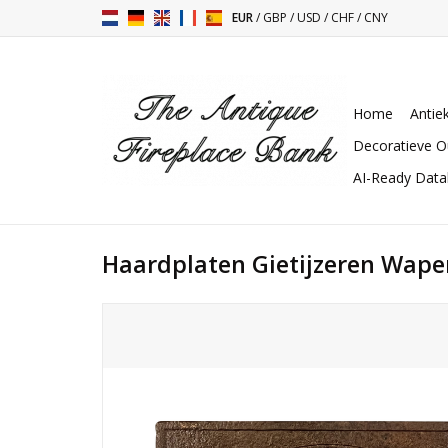
EUR
/
GBP
/
USD
/
CHF
/
CNY
Home
Antie
Decoratieve O
AI-Ready Dat
Haardplaten Gietijzeren Wape