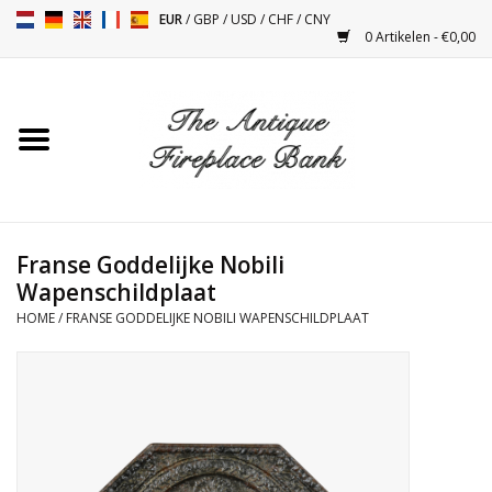
EUR
/
GBP
/
USD
/
CHF
/
CNY
0 Artikelen - €0,00
Home
Antieke Schouwen
Haard Installatie en Decor
Toebehoren
Franse Goddelijke Nobili
Wapenschildplaat
HOME
/
FRANSE GODDELIJKE NOBILI WAPENSCHILDPLAAT
Kacheltjes
Tafels
Antiquiteiten en Vintage
Objecten