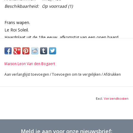
Beschikbaarheid:
Op voorraad
(1)
Frans wapen.
Le Roi Soleil.
Haardplaat uit de 18e eeuw, afkomstig van een open haard.
Afmetingen:
76 cm Breedte 29,92 Inch
75 cm Hoogte 29,53 Inch
Maison Leon Van den Bogaert
2,5 cm Dikte 0,98 Inch
54,2 Kg
Aan verlanglijst toevoegen
/
Toevoegen om te vergelijken
/
Afdrukken
Excl.
Verzendkosten
Meld je aan voor onze nieuwsbrief: