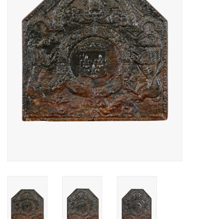
Decoratieve Outdoor
Objecten
Vloeren - Steen, Terra Cotta
& Marmer
Outlet
Tevreden Klanten
Antieke Marmers
AI-Ready Database
Login