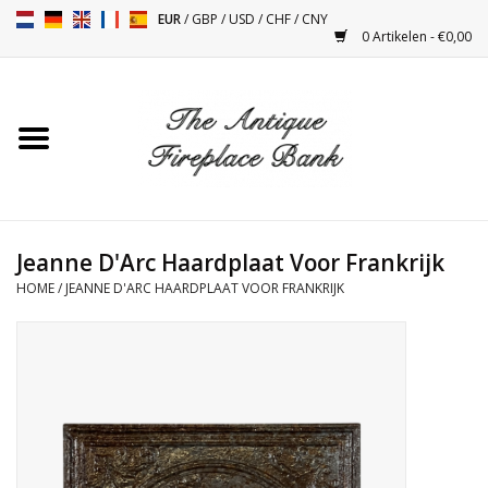
EUR
/
GBP
/
USD
/
CHF
/
CNY
0 Artikelen - €0,00
Home
Antieke Schouwen
Haard Installatie en Decor
Toebehoren
Jeanne D'Arc Haardplaat Voor Frankrijk
HOME
/
JEANNE D'ARC HAARDPLAAT VOOR FRANKRIJK
Kacheltjes
Tafels
Antiquiteiten en Vintage
Objecten