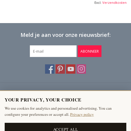
Excl.
Verzendkosten
Meld je aan voor onze nieuwsbrief:
ABONNEER
Klantenservice
YOUR PRIVACY, YOUR CHOICE
Producten
We use cookies for analytics and personalised advertising. You can
configure your preferences or accept all.
Privacy policy
Mijn account
The Antique Fireplace Bank
ACCEPT ALL