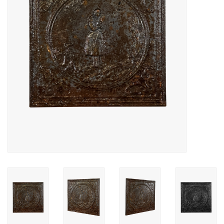
Decoratieve Outdoor
Objecten
Vloeren - Steen, Terra Cotta
& Marmer
Outlet
Tevreden Klanten
Antieke Marmers
AI-Ready Database
Login