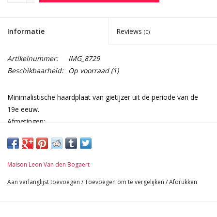
Informatie
Reviews
(0)
Artikelnummer:
IMG_8729
Beschikbaarheid:
Op voorraad
(1)
Minimalistische haardplaat van gietijzer uit de periode van de
19e eeuw.
Afmetingen:
64 cm Vierkant 25,20 Inch
1,5 cm Dikte 0,59 Inch
32,2 Kg
Maison Leon Van den Bogaert
Aan verlanglijst toevoegen
/
Toevoegen om te vergelijken
/
Afdrukken