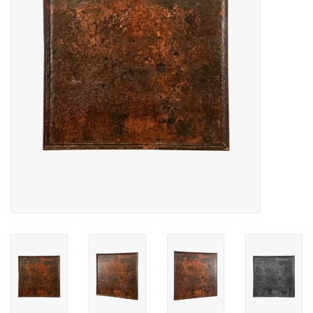
Decoratieve Outdoor
Objecten
Vloeren - Steen, Terra Cotta
& Marmer
Outlet
Tevreden Klanten
Antieke Marmers
AI-Ready Database
Login