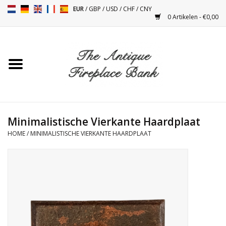
EUR
/
GBP
/
USD
/
CHF
/
CNY
0 Artikelen - €0,00
Home
Antieke Schouwen
Haard Installatie en Decor
Toebehoren
Minimalistische Vierkante Haardplaat
HOME
/
MINIMALISTISCHE VIERKANTE HAARDPLAAT
Kacheltjes
Tafels
Antiquiteiten en Vintage
Objecten