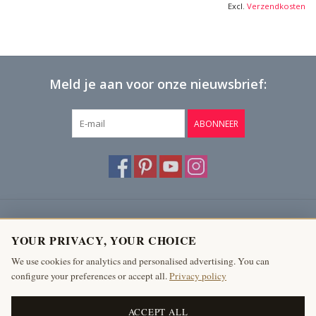
Excl.
Verzendkosten
Meld je aan voor onze nieuwsbrief:
ABONNEER
Klantenservice
YOUR PRIVACY, YOUR CHOICE
Producten
We use cookies for analytics and personalised advertising. You can
configure your preferences or accept all.
Privacy policy
Mijn account
The Antique Fireplace Bank
ACCEPT ALL