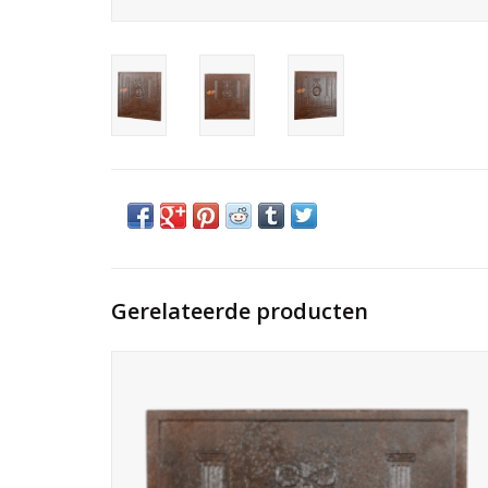
Gerelateerde producten
Louis XVI haardwandplaat in gietijzer uit Frankrijk. Deze
haardplaat is perfect voor een vierkante vuurkorf. Periode
18e eeuw.
TOEVOEGEN AAN WINKELWAGEN