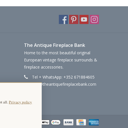
The Antique Fireplace Bank
Home to the most beautiful original
European vintage fireplace surrounds &
fireplace accessories.
Tel + WhatsApp: +352 671884605
info@theantiquefireplacebank.com
t all.
Privacy policy