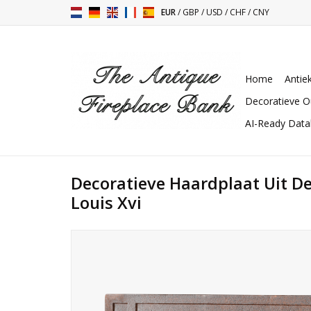
EUR
/
GBP
/
USD
/
CHF
/
CNY
Home
Antie
Decoratieve O
AI-Ready Dat
Decoratieve Haardplaat Uit D
Louis Xvi