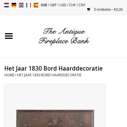
EUR
/
GBP
/
USD
/
CHF
/
CNY
0 Artikelen - €0,00
Home
Antieke Schouwen
Haard Installatie en Decor
Toebehoren
Het Jaar 1830 Bord Haarddecoratie
HOME
/
HET JAAR 1830 BORD HAARDDECORATIE
Kacheltjes
Tafels
Antiquiteiten en Vintage
Objecten