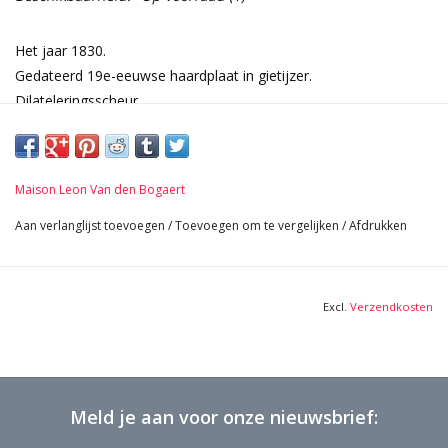
Het jaar 1830.
Gedateerd 19e-eeuwse haardplaat in gietijzer.
Dilateleringsscheur.
Afmetingen:
83 cm Vierkant 32,68 Inch
2 cm Dik 0,79 Inch
Maison Leon Van den Bogaert
56,6 Kg
Aan verlanglijst toevoegen
/
Toevoegen om te vergelijken
/
Afdrukken
Excl.
Verzendkosten
Meld je aan voor onze nieuwsbrief: