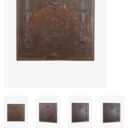
Decoratieve Outdoor
Objecten
Vloeren - Steen, Terra Cotta
& Marmer
Outlet
Tevreden Klanten
Antieke Marmers
AI-Ready Database
Login