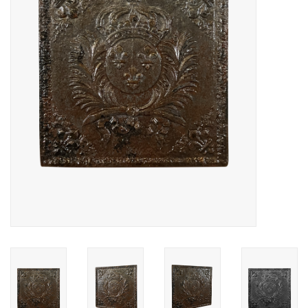
Decoratieve Outdoor
Objecten
Vloeren - Steen, Terra Cotta
& Marmer
Outlet
Tevreden Klanten
Antieke Marmers
AI-Ready Database
Login