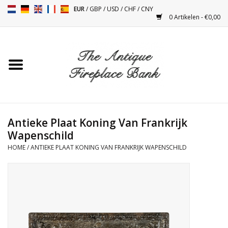
EUR
/
GBP
/
USD
/
CHF
/
CNY
0 Artikelen - €0,00
Home
Antieke Schouwen
Haard Installatie en Decor
Toebehoren
Antieke Plaat Koning Van Frankrijk
Wapenschild
HOME
/
ANTIEKE PLAAT KONING VAN FRANKRIJK WAPENSCHILD
Kacheltjes
Tafels
Antiquiteiten en Vintage
Objecten