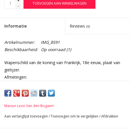
+
TOEVOEGEN AAN WINKELWAGEN
-
Informatie
Reviews
(0)
Artikelnummer:
IMG_8591
Beschikbaarheid:
Op voorraad
(1)
Wapenschild van de koning van Frankrijk, 18e eeuw, plaat van
gietijzer.
Afmetingen:
54 cm vierkant 21,26 Inch
1,5 cm Dikte 0,59 Inch
22,6 Kg
Maison Leon Van den Bogaert
Aan verlanglijst toevoegen
/
Toevoegen om te vergelijken
/
Afdrukken