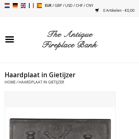
EUR
/
GBP
/
USD
/
CHF
/
CNY
0 Artikelen - €0,00
Home
Antieke Schouwen
Haard Installatie en Decor
Toebehoren
Haardplaat in Gietijzer
HOME
/
HAARDPLAAT IN GIETIJZER
Kacheltjes
Tafels
Antiquiteiten en Vintage
Objecten