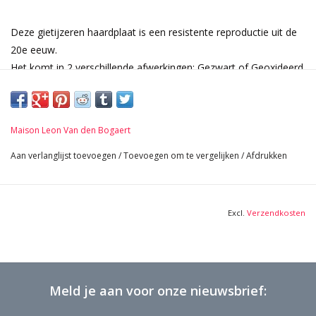
Deze gietijzeren haardplaat is een resistente reproductie uit de
20e eeuw.
Het komt in 2 verschillende afwerkingen: Gezwart of Geoxideerd
en Geboend.
Afmetingen:
68 cm hoog 26,77 Inch
Maison Leon Van den Bogaert
77 cm breed 30.31 Inch
2,5 cm dik 0,98 Inch
Aan verlanglijst toevoegen
/
Toevoegen om te vergelijken
/
Afdrukken
100 Kg
Excl.
Verzendkosten
Meld je aan voor onze nieuwsbrief: