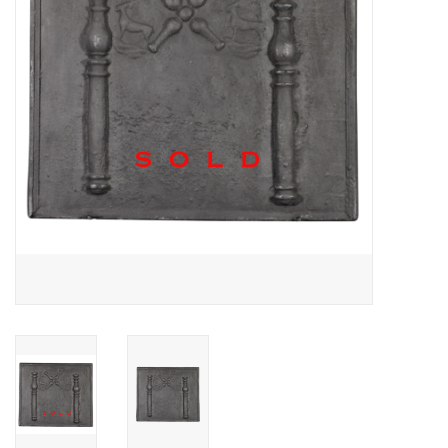
Decoratieve Outdoor
Objecten
Vloeren - Steen, Terra Cotta
& Marmer
Outlet
Tevreden Klanten
Antieke Marmers
AI-Ready Database
Login