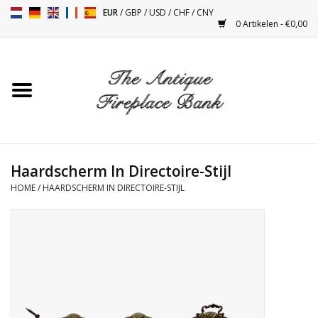
EUR
/
GBP
/
USD
/
CHF
/
CNY
0 Artikelen - €0,00
Home
Antieke Schouwen
Haard Installatie en Decor
Toebehoren
Haardscherm In Directoire-Stijl
HOME
/
HAARDSCHERM IN DIRECTOIRE-STIJL
Kacheltjes
Tafels
Antiquiteiten en Vintage
Objecten