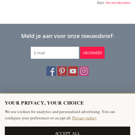
Excl.
Verzendkosten
Meld je aan voor onze nieuwsbrief:
ABONNEER
Klantenservice
YOUR PRIVACY, YOUR CHOICE
Producten
We use cookies for analytics and personalised advertising. You can
configure your preferences or accept all.
Privacy policy
Mijn account
The Antique Fireplace Bank
ACCEPT ALL