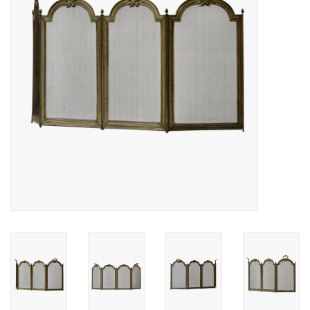
Decoratieve Outdoor
Objecten
Vloeren - Steen, Terra Cotta
& Marmer
Outlet
Tevreden Klanten
Antieke Marmers
AI-Ready Database
Login