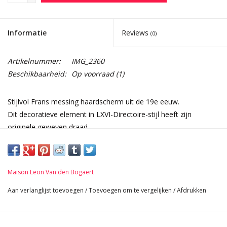
Informatie
Reviews
(0)
Artikelnummer:
IMG_2360
Beschikbaarheid:
Op voorraad
(1)
Stijlvol Frans messing haardscherm uit de 19e eeuw.
Dit decoratieve element in LXVI-Directoire-stijl heeft zijn
originele geweven draad.
Dubbele parellijn en eikel details zijn zeer ongebruikelijk.
Afmetingen:
4 Panelen
Maison Leon Van den Bogaert
58 cm Hoogte 22,83 Inch
33 cm Breed 12,99 Inch
Aan verlanglijst toevoegen
/
Toevoegen om te vergelijken
/
Afdrukken
3 Kg