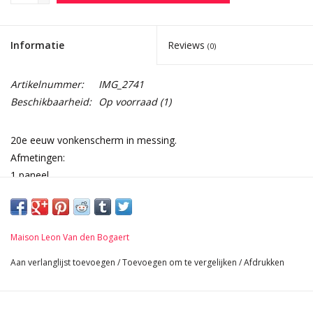
Informatie
Reviews
(0)
Artikelnummer:
IMG_2741
Beschikbaarheid:
Op voorraad
(1)
20e eeuw vonkenscherm in messing.
Afmetingen:
1 paneel
46 cm hoogte 18,11 Inch
136 cm breed 53,54 Inch
9 Kg
Maison Leon Van den Bogaert
Aan verlanglijst toevoegen
/
Toevoegen om te vergelijken
/
Afdrukken