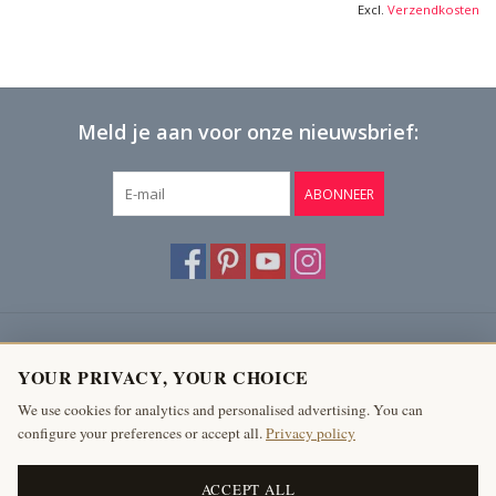
Excl.
Verzendkosten
Meld je aan voor onze nieuwsbrief:
ABONNEER
Klantenservice
YOUR PRIVACY, YOUR CHOICE
Producten
We use cookies for analytics and personalised advertising. You can
configure your preferences or accept all.
Privacy policy
Mijn account
The Antique Fireplace Bank
ACCEPT ALL