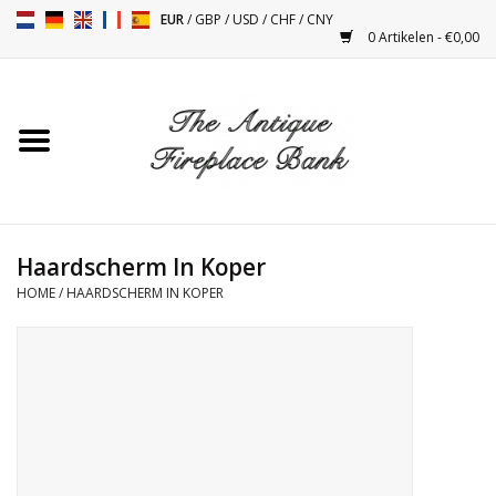
EUR
/
GBP
/
USD
/
CHF
/
CNY
0 Artikelen - €0,00
Home
Antieke Schouwen
Haard Installatie en Decor
Toebehoren
Haardscherm In Koper
HOME
/
HAARDSCHERM IN KOPER
Kacheltjes
Tafels
Antiquiteiten en Vintage
Objecten