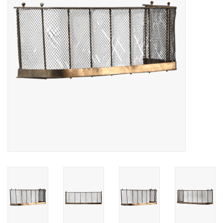
Decoratieve Outdoor
Objecten
Vloeren - Steen, Terra Cotta
& Marmer
Outlet
Tevreden Klanten
Antieke Marmers
AI-Ready Database
Login