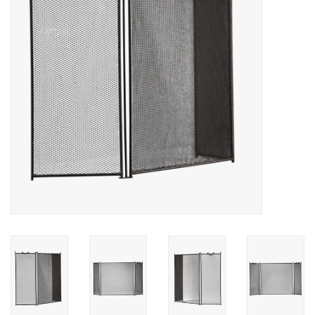
Decoratieve Outdoor
Objecten
Vloeren - Steen, Terra Cotta
& Marmer
Outlet
Tevreden Klanten
Antieke Marmers
AI-Ready Database
Login