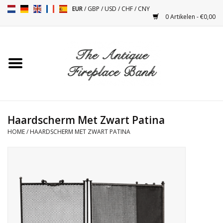
EUR
/
GBP
/
USD
/
CHF
/
CNY
0 Artikelen - €0,00
Home
Antieke Schouwen
Haard Installatie en Decor
Toebehoren
Haardscherm Met Zwart Patina
HOME
/
HAARDSCHERM MET ZWART PATINA
Kacheltjes
Tafels
Antiquiteiten en Vintage
Objecten