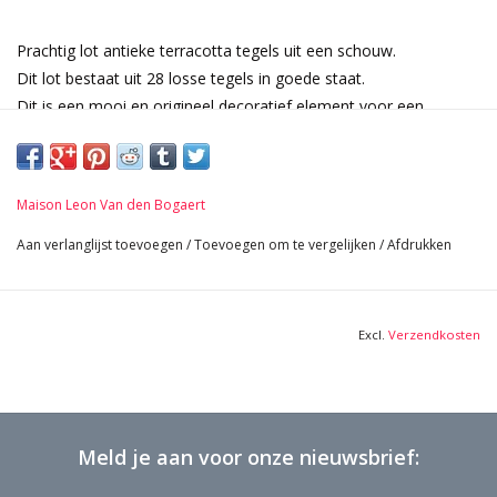
Prachtig lot antieke terracotta tegels uit een schouw.
Dit lot bestaat uit 28 losse tegels in goede staat.
Dit is een mooi en origineel decoratief element voor een
salontafel, een spatwand in de keuken of zelfs een decoratief
muurdetail.
Het verwijst naar de jacht met een rennend hert als detail.
Maison Leon Van den Bogaert
Verkocht per totaal aantal in de staat waarin het zich bevindt.
Afmetingen per stuk:
Aan verlanglijst toevoegen
/
Toevoegen om te vergelijken
/
Afdrukken
14,5 cm Vierkant 5, 71 Inch
2 cm Dikte 0,79 Inch
Excl.
Verzendkosten
Meld je aan voor onze nieuwsbrief: