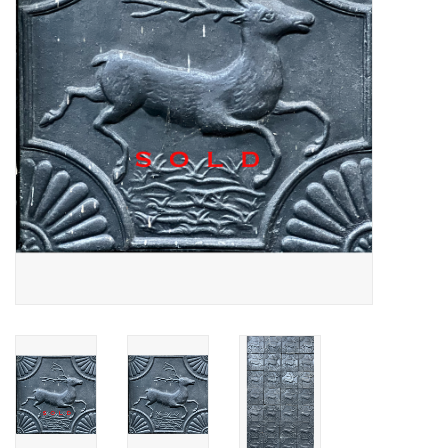
Decoratieve Outdoor
Objecten
Vloeren - Steen, Terra Cotta
& Marmer
Outlet
Tevreden Klanten
Antieke Marmers
AI-Ready Database
Login