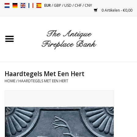
EUR
/
GBP
/
USD
/
CHF
/
CNY
0 Artikelen - €0,00
Home
Antieke Schouwen
Haard Installatie en Decor
Toebehoren
Haardtegels Met Een Hert
HOME
/
HAARDTEGELS MET EEN HERT
Kacheltjes
Tafels
Antiquiteiten en Vintage
Objecten