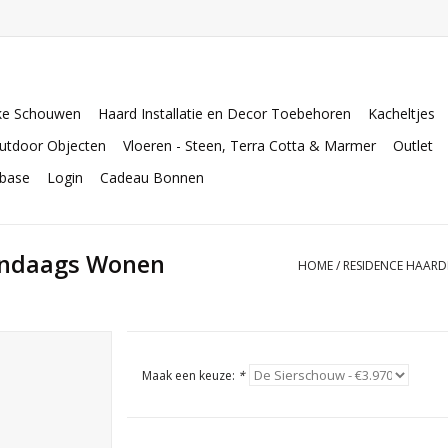
ke Schouwen
Haard Installatie en Decor Toebehoren
Kacheltjes
utdoor Objecten
Vloeren - Steen, Terra Cotta & Marmer
Outlet
abase
Login
Cadeau Bonnen
endaags Wonen
HOME
/
RESIDENCE HAAR
Maak een keuze:
*