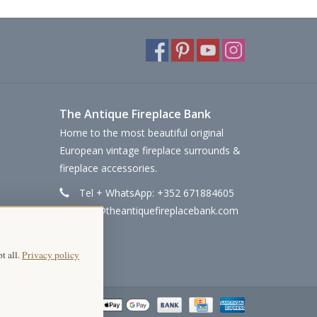
The Antique Fireplace Bank
Home to the most beautiful original
European vintage fireplace surrounds &
fireplace accessories.
Tel + WhatsApp: +352 671884605
info@theantiquefireplacebank.com
t all.
Privacy policy