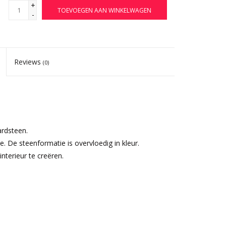
+
TOEVOEGEN AAN WINKELWAGEN
-
Reviews
(0)
ardsteen.
. De steenformatie is overvloedig in kleur.
nterieur te creëren.