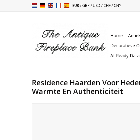
EUR
/
GBP
/
USD
/
CHF
/
CNY
Home
Antie
Decoratieve O
AI-Ready Dat
Residence Haarden Voor Hed
Warmte En Authenticiteit