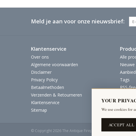
Meld je aan voor onze nieuwsbrief:
Klantenservice
Produ
Over ons
Alle pro
Algemene voorwaarden
Nieuwe 
Disclaimer
Aanbied
Privacy Policy
Tags
Betaalmethoden
RSS-fee
Verzenden & Retourneren
YOUR PRIVA
Klantenservice
We use cookies for a
Sitemap
ACCEPT ALL
© Copyright 2026 The Antique Fireplace Bank