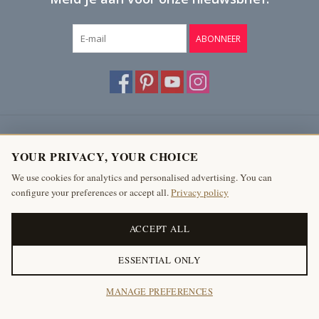
ABONNEER
Klantenservice
YOUR PRIVACY, YOUR CHOICE
Producten
We use cookies for analytics and personalised advertising. You can
configure your preferences or accept all.
Privacy policy
Mijn account
The Antique Fireplace Bank
ACCEPT ALL
ESSENTIAL ONLY
© Copyright 2026 The Antique Fireplace Bank
MANAGE PREFERENCES