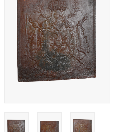
Decoratieve Outdoor
Objecten
Vloeren - Steen, Terra Cotta
& Marmer
Outlet
Tevreden Klanten
Antieke Marmers
AI-Ready Database
Login