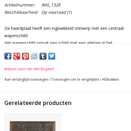
Artikelnummer:
IMG_1328
Beschikbaarheid:
Op voorraad
(1)
De haardplaat heeft een ingewikkeld ontwerp met een centraal
wapenschild.
Het wapenschild omvat een schild met een adelaar in het
midden.
Keizerlijke antieke haardplaat in gietijzer met een
expansiescheur.
Maison Leon Van den Bogaert
Traditioneel gebruikt in een open haard om de achterwand te
beschermen tegen hitte en om de hitte van de open haard terug
Aan verlanglijst toevoegen
/
Toevoegen om te vergelijken
/
Afdrukken
in de kamer te reflecteren.
Afmetingen:
64,5 cm SQ 25,39 Inch
Gerelateerde producten
1 cm Dikte 0,39 Inch
29,8 Kg