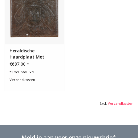
Heraldische
Haardplaat Met
Adelaar In Het Midden
€687,00 *
* Excl. btw Excl.
Verzendkosten
Excl.
Verzendkosten
Meld je aan voor onze nieuwsbrief: