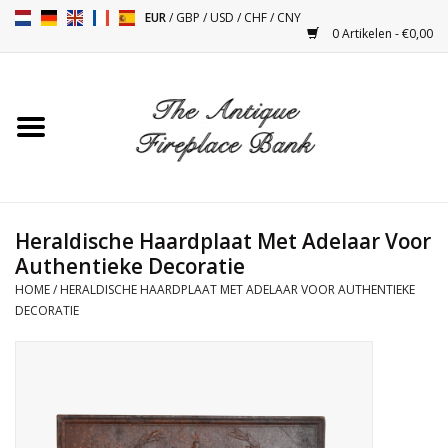
EUR
/
GBP
/
USD
/
CHF
/
CNY
0 Artikelen - €0,00
Home
Antieke Schouwen
Haard Installatie en Decor
Toebehoren
Heraldische Haardplaat Met Adelaar Voor
Authentieke Decoratie
HOME
/
HERALDISCHE HAARDPLAAT MET ADELAAR VOOR AUTHENTIEKE
Kacheltjes
DECORATIE
Tafels
Antiquiteiten en Vintage
Objecten