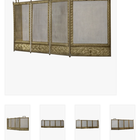
Decoratieve Outdoor
Objecten
Vloeren - Steen, Terra Cotta
& Marmer
Outlet
Tevreden Klanten
Antieke Marmers
AI-Ready Database
Login