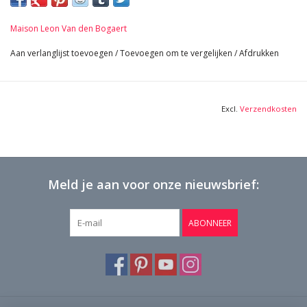
5 panelen
52 cm Hoogte 20,47 Inch
Maison Leon Van den Bogaert
35 cm Breed 13,78 Inch
5 Kg
Aan verlanglijst toevoegen
/
Toevoegen om te vergelijken
/
Afdrukken
Excl.
Verzendkosten
Meld je aan voor onze nieuwsbrief:
ABONNEER