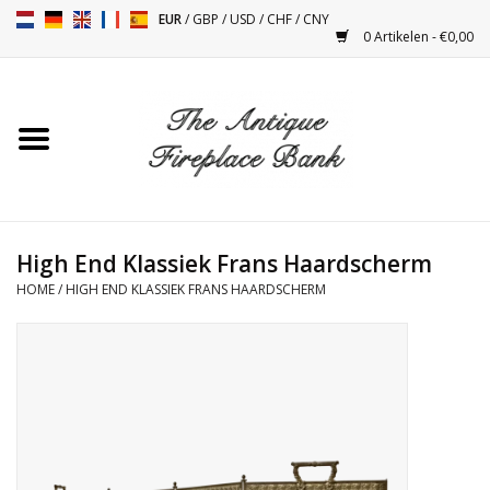
EUR
/
GBP
/
USD
/
CHF
/
CNY
0 Artikelen - €0,00
Home
Antieke Schouwen
Haard Installatie en Decor
Toebehoren
High End Klassiek Frans Haardscherm
HOME
/
HIGH END KLASSIEK FRANS HAARDSCHERM
Kacheltjes
Tafels
Antiquiteiten en Vintage
Objecten