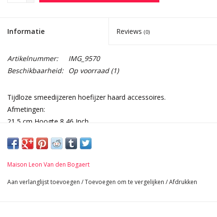
Informatie
Reviews
(0)
Artikelnummer:
IMG_9570
Beschikbaarheid:
Op voorraad
(1)
Tijdloze smeedijzeren hoefijzer haard accessoires.
Afmetingen:
21,5 cm Hoogte 8,46 Inch
18 cm Breedte per stuk 7,09 Inch
30 cm Lengte 11,81 Inch
2,6 Kg
Maison Leon Van den Bogaert
Aan verlanglijst toevoegen
/
Toevoegen om te vergelijken
/
Afdrukken