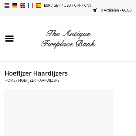
EUR
/
GBP
/
USD
/
CHF
/
CNY
0 Artikelen - €0,00
Home
Antieke Schouwen
Haard Installatie en Decor
Toebehoren
Hoefijzer Haardijzers
HOME
/
HOEFIJZER HAARDIJZERS
Kacheltjes
Tafels
Antiquiteiten en Vintage
Objecten