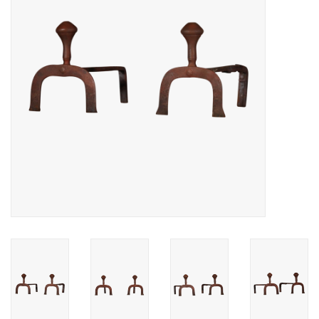
Decoratieve Outdoor
Objecten
Vloeren - Steen, Terra Cotta
& Marmer
Outlet
Tevreden Klanten
Antieke Marmers
AI-Ready Database
Login