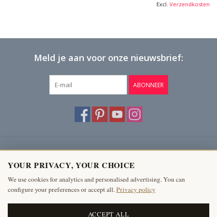
Excl.
Verzendkosten
Meld je aan voor onze nieuwsbrief:
ABONNEER
Klantenservice
YOUR PRIVACY, YOUR CHOICE
Producten
We use cookies for analytics and personalised advertising. You can
configure your preferences or accept all.
Privacy policy
Mijn account
The Antique Fireplace Bank
ACCEPT ALL