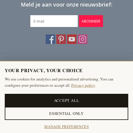
Meld je aan voor onze nieuwsbrief:
ABONNEER
Klantenservice
YOUR PRIVACY, YOUR CHOICE
Producten
We use cookies for analytics and personalised advertising. You can
configure your preferences or accept all.
Privacy policy
Mijn account
The Antique Fireplace Bank
ACCEPT ALL
ESSENTIAL ONLY
© Copyright 2026 The Antique Fireplace Bank
MANAGE PREFERENCES