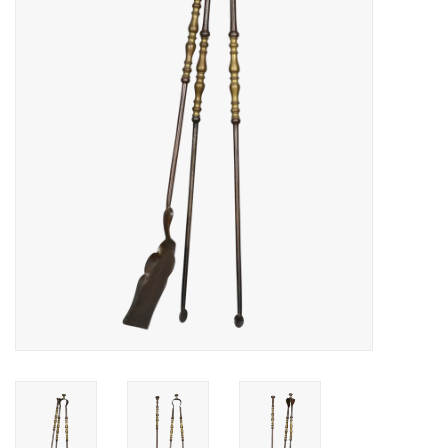
Decoratieve Outdoor
Objecten
Vloeren - Steen, Terra Cotta
& Marmer
Outlet
Tevreden Klanten
Antieke Marmers
AI-Ready Database
Login