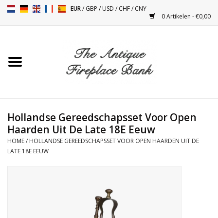
EUR
/
GBP
/
USD
/
CHF
/
CNY
0 Artikelen - €0,00
Home
Antieke Schouwen
Haard Installatie en Decor
Toebehoren
Hollandse Gereedschapsset Voor Open
Haarden Uit De Late 18E Eeuw
HOME
/
HOLLANDSE GEREEDSCHAPSSET VOOR OPEN HAARDEN UIT DE
Kacheltjes
LATE 18E EEUW
Tafels
Antiquiteiten en Vintage
Objecten