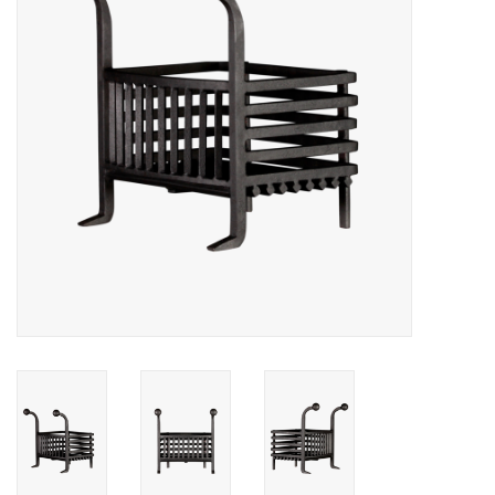
Decoratieve Outdoor
Objecten
Vloeren - Steen, Terra Cotta
& Marmer
Outlet
Tevreden Klanten
Antieke Marmers
AI-Ready Database
Login