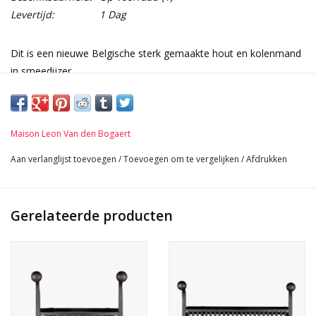
Levertijd:
1 Dag
Dit is een nieuwe Belgische sterk gemaakte hout en kolenmand
in smeedijzer.
Klein formaat.
Afmetingen:
46 cm Hoog 18,11 Inch
Maison Leon Van den Bogaert
40 cm Breed 15,75 Inch
33 cm Diep 12,99 Inch
Aan verlanglijst toevoegen
/
Toevoegen om te vergelijken
/
Afdrukken
25 Kg
Zie in London
Gerelateerde producten