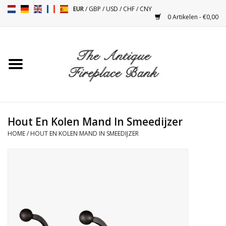
EUR
/
GBP
/
USD
/
CHF
/
CNY
0 Artikelen - €0,00
Home
Antieke Schouwen
Haard Installatie en Decor
Toebehoren
Hout En Kolen Mand In Smeedijzer
HOME
/
HOUT EN KOLEN MAND IN SMEEDIJZER
Kacheltjes
Tafels
Antiquiteiten en Vintage
Objecten